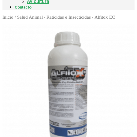
Avicultura
Contacto
Inicio
/
Salud Animal
/
Raticidas e Insecticidas
/ Alfitox EC