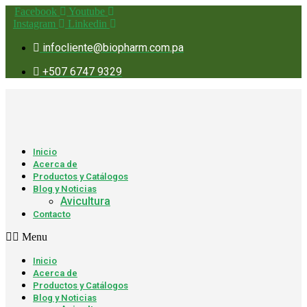
Ir
Facebook
Youtube
al
Instagram
Linkedin
contenido
infocliente@biopharm.com.pa
+507 6747 9329
Inicio
Acerca de
Productos y Catálogos
Blog y Noticias
Avicultura
Contacto
Menu
Inicio
Acerca de
Productos y Catálogos
Blog y Noticias