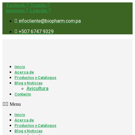
Ir
Facebook
Youtube
al
Instagram
Linkedin
contenido
infocliente@biopharm.com.pa
+507 6747 9329
Inicio
Acerca de
Productos y Catálogos
Blog y Noticias
Avicultura
Contacto
Menu
Inicio
Acerca de
Productos y Catálogos
Blog y Noticias