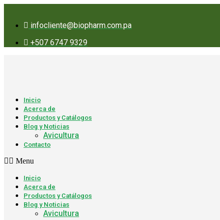
Ir
al
infocliente@biopharm.com.pa
contenido
+507 6747 9329
Inicio
Acerca de
Productos y Catálogos
Blog y Noticias
Avicultura
Contacto
Menu
Inicio
Acerca de
Productos y Catálogos
Blog y Noticias
Avicultura