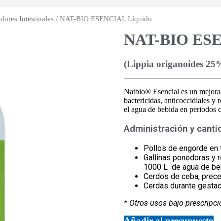
ores Intestinales
/ NAT-BIO ESENCIAL Líquido
NAT-BIO ESE
(Lippia origanoides 25
Natbio® Esencial es un mejorado
bactericidas, anticoccidiales y 
el agua de bebida en periodos c
Administración y cant
Pollos de engorde en 
Gallinas ponedoras y r
1000 L de agua de be
Cerdos de ceba, prece
Cerdas durante gestaci
* Otros usos bajo prescripci
Añadir al presupuesto